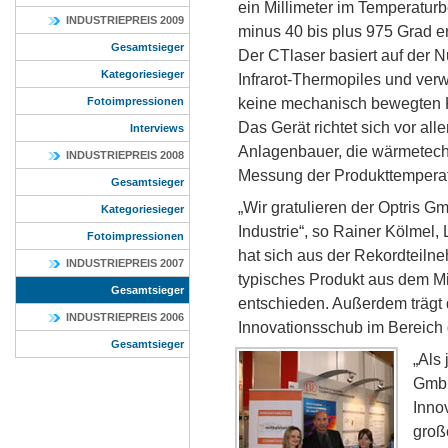
ein Millimeter im Temperatur
INDUSTRIEPREIS 2009
minus 40 bis plus 975 Grad e
Gesamtsieger
Der CTlaser basiert auf der 
Kategoriesieger
Infrarot-Thermopiles und ver
keine mechanisch bewegten
Fotoimpressionen
Das Gerät richtet sich vor al
Interviews
Anlagenbauer, die wärmetech
INDUSTRIEPREIS 2008
Messung der Produkttempera
Gesamtsieger
„Wir gratulieren der Optris 
Kategoriesieger
Industrie“, so Rainer Kölmel, L
Fotoimpressionen
hat sich aus der Rekordteiln
INDUSTRIEPREIS 2007
typisches Produkt aus dem Mit
Gesamtsieger
entschieden. Außerdem trägt
INDUSTRIEPREIS 2006
Innovationsschub im Bereich 
Gesamtsieger
„Als
GmbH
Inno
groß