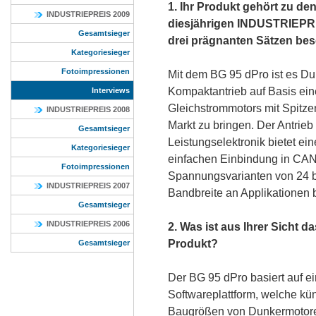
1. Ihr Produkt gehört zu de
INDUSTRIEPREIS 2009
diesjährigen INDUSTRIEPRE
Gesamtsieger
drei prägnanten Sätzen be
Kategoriesieger
Fotoimpressionen
Mit dem BG 95 dPro ist es D
Kompaktantrieb auf Basis ei
Interviews
Gleichstrommotors mit Spitz
INDUSTRIEPREIS 2008
Markt zu bringen. Der Antrieb 
Gesamtsieger
Leistungselektronik bietet ei
Kategoriesieger
einfachen Einbindung in CAN
Fotoimpressionen
Spannungsvarianten von 24 
INDUSTRIEPREIS 2007
Bandbreite an Applikationen 
Gesamtsieger
INDUSTRIEPREIS 2006
2. Was ist aus Ihrer Sicht da
Produkt?
Gesamtsieger
Der BG 95 dPro basiert auf ei
Softwareplattform, welche künft
Baugrößen von Dunkermotoren 